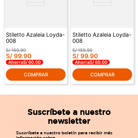
Stiletto Azaleia Loyda-
Stiletto Azaleia Loyda-
008
008
S/
159
.
90
S/
159
.
90
S/
99
.
90
S/
99
.
90
Ahorra
S/
60
.
00
Ahorra
S/
60
.
00
COMPRAR
COMPRAR
Suscríbete a nuestro
newsletter