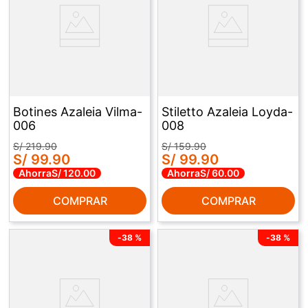
Botines Azaleia Vilma-
Stiletto Azaleia Loyda-
006
008
S/
219
.
90
S/
159
.
90
S/
99
.
90
S/
99
.
90
Ahorra
S/
120
.
00
Ahorra
S/
60
.
00
COMPRAR
COMPRAR
-
38 %
-
38 %