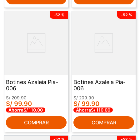
-
52 %
-
52 %
Botines Azaleia Pia-
Botines Azaleia Pia-
006
006
S/
209
.
90
S/
209
.
90
S/
99
.
90
S/
99
.
90
Ahorra
S/
110
.
00
Ahorra
S/
110
.
00
COMPRAR
COMPRAR
-
52 %
-
52 %