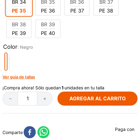
BR
34
BR
35
BR
36
BR
37
PE
35
PE
36
PE
37
PE
38
BR
38
BR
39
PE
39
PE
40
Color
:
Negro
Ver guía de tallas
¡Compra ahora! Sólo quedan
1
unidades en tu talla
AGREGAR AL CARRITO
－
＋
Paga con
Comparte