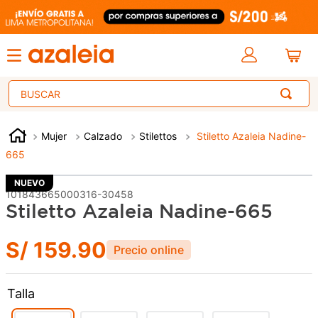
Buscar
Mujer
Calzado
Stilettos
Stiletto Azaleia Nadine-
665
NUEVO
101843665000316-30458
Stiletto Azaleia Nadine-665
S/
159
.
90
Talla