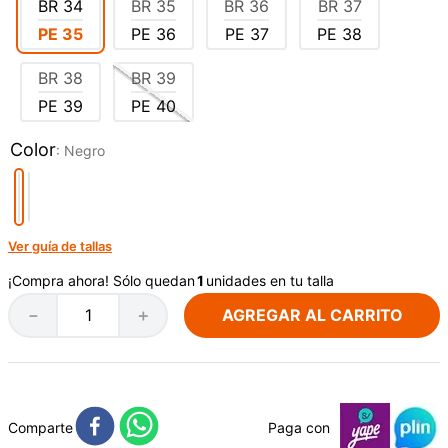
BR
34
BR
35
BR
36
BR
37
PE
35
PE
36
PE
37
PE
38
BR
38
BR
39
PE
39
PE
40
Color
:
Negro
Ver guía de tallas
¡Compra ahora! Sólo quedan
1
unidades en tu talla
AGREGAR AL CARRITO
－
＋
Comparte
Paga con