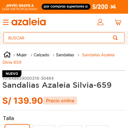
Buscar
Mujer
Calzado
Sandalias
Sandalias Azaleia
Silvia-659
NUEVO
101848659000316-30464
Sandalias Azaleia Silvia-659
S/
139
.
90
Talla