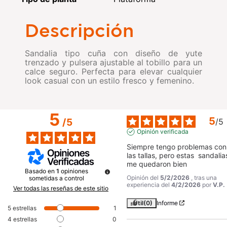
Descripción
Sandalia tipo cuña con diseño de yute
trenzado y pulsera ajustable al tobillo para un
calce seguro. Perfecta para elevar cualquier
look casual con un estilo fresco y femenino.
5
5
/
5
/
5
Opinión verificada
Siempre tengo problemas con 
las tallas, pero estas  sandalias
me quedaron bien
Basado en
1
opiniones
Opinión del
5/2/2026
, tras una
sometidas a control
experiencia del
4/2/2026
por
V.P.
Ver todas las reseñas de este sitio
Útil
(0)
Informe
5
estrellas
1
4
estrellas
0