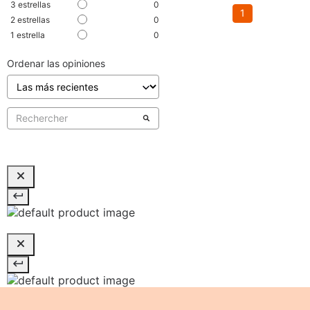
3
estrellas
0
1
2
estrellas
0
1
estrella
0
Ordenar las opiniones