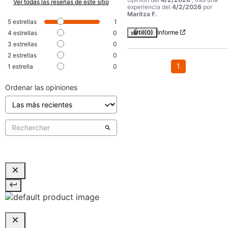
Ver todas las reseñas de este sitio
experiencia del
4/2/2026
por
Maritza F.
5
estrellas
1
Útil
(0)
Informe
4
estrellas
0
3
estrellas
0
2
estrellas
0
1
1
estrella
0
Ordenar las opiniones