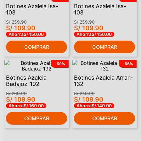
Botines Azaleia Isa-
Botines Azaleia Isa-
103
103
S/
259
.
90
S/
259
.
90
S/
109
.
90
S/
109
.
90
Ahorra
S/
150
.
00
Ahorra
S/
150
.
00
COMPRAR
COMPRAR
-
59%
-
56%
Botines Azaleia
Botines Azaleia Arran-
Badajoz-192
132
S/
269
.
90
S/
249
.
90
S/
109
.
90
S/
109
.
90
Ahorra
S/
160
.
00
Ahorra
S/
140
.
00
COMPRAR
COMPRAR