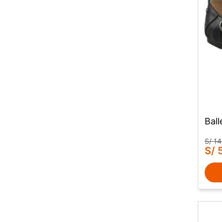
Bal
S/
14
S/