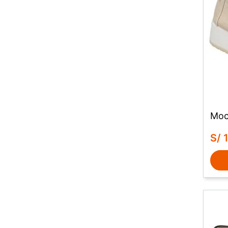
Moca
S/