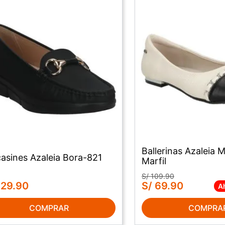
Ballerinas Azaleia 
asines Azaleia Bora-821
Marfil
S/
109
.
90
S/
69
.
90
129
.
90
A
COMPRA
COMPRAR