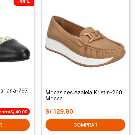
-
36 %
Mariana-797
Mocasines Azaleia Kristin-260
Mocca
S/
129
.
90
horra
S/
40
.
00
R
COMPRAR