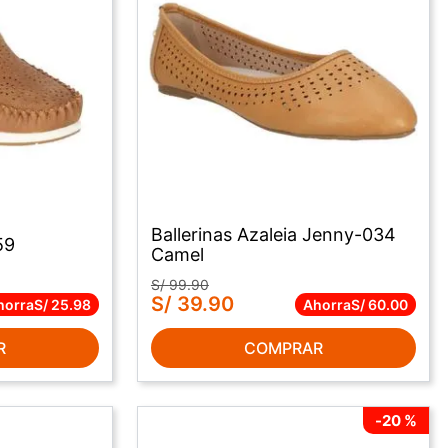
Ballerinas Azaleia Jenny-034
59
Camel
S/
99
.
90
S/
39
.
90
horra
S/
25
.
98
Ahorra
S/
60
.
00
R
COMPRAR
-
20 %