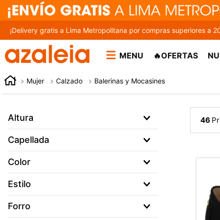
¡Delivery gratis a Lima Metropolitana por compras superiores a 2
MENU
🔥OFERTAS
NU
Mujer
Calzado
Balerinas y Mocasines
Altura
46
1
Capellada
2
Pu Poliuretano
Color
3
4
Azul
Estilo
5
Beige
Casual
Forro
6
Blanco