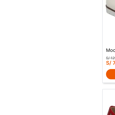
Moc
S/
12
S/