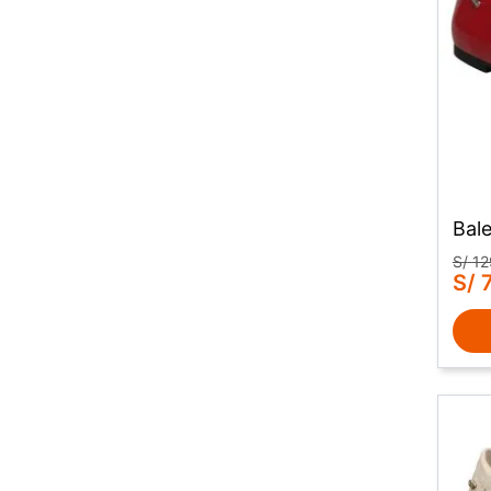
Bale
S/
12
S/