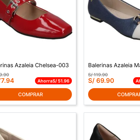
rinas Azaleia Chelsea-003
Balerinas Azaleia 
9
.
90
S/
119
.
90
77
.
94
S/
69
.
90
Ahorra
S/
51
.
96
A
COMPRAR
COMPRA