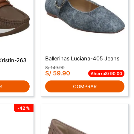
Ballerinas Luciana-405 Jeans
Kristin-263
S/
149
.
90
S/
59
.
90
Ahorra
S/
90
.
00
R
COMPRAR
-
42 %