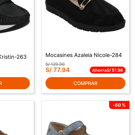
Mocasines Azaleia Nicole-284
Kristin-263
S/
129
.
90
S/
77
.
94
Ahorra
S/
51
.
96
R
COMPRAR
-
60 %