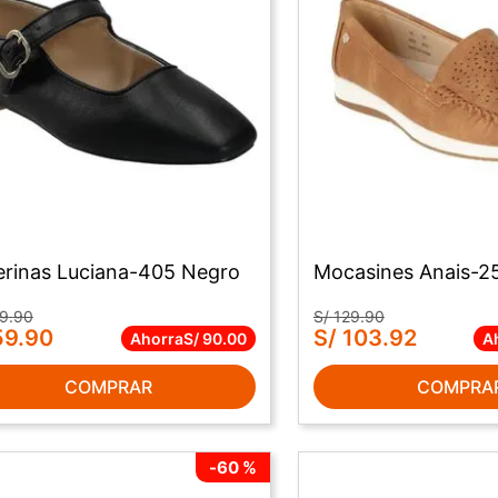
lerinas Luciana-405 Negro
Mocasines Anais-2
9
.
90
S/
129
.
90
59
.
90
S/
103
.
92
Ahorra
S/
90
.
00
A
COMPRAR
COMPRA
-
60 %