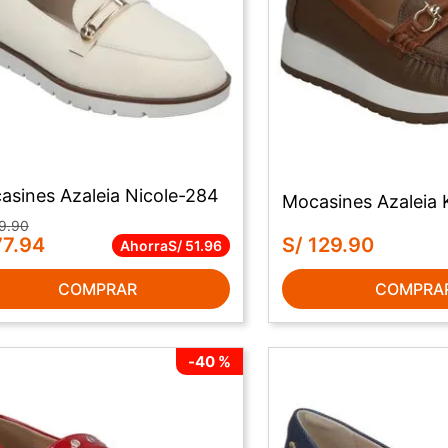
asines Azaleia Nicole-284
Mocasines Azaleia 
9
.
90
77
.
94
S/
129
.
90
Ahorra
S/
51
.
96
COMPRAR
COMPRA
-
40 %