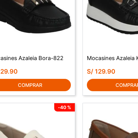
asines Azaleia Bora-822
Mocasines Azaleia 
129
.
90
S/
129
.
90
COMPRAR
COMPRA
-
40 %