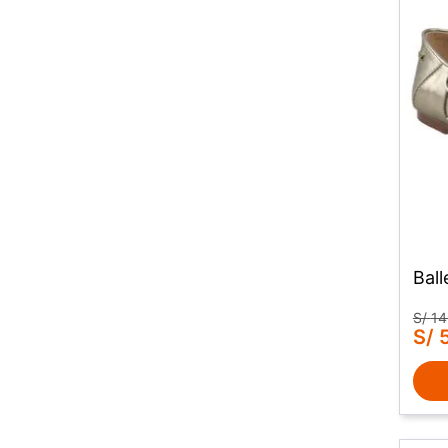
Bal
S/
14
S/