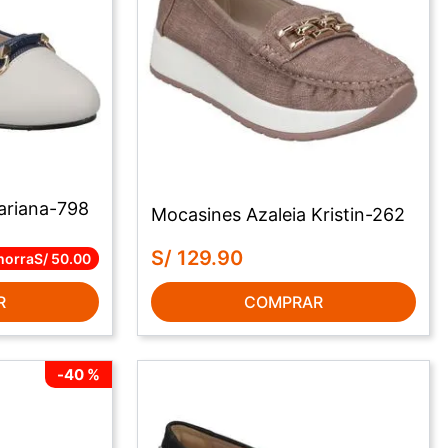
Mariana-798
Mocasines Azaleia Kristin-262
S/
129
.
90
horra
S/
50
.
00
R
COMPRAR
-
40 %