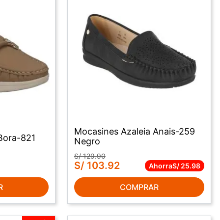
Mocasines Azaleia Anais-259
Bora-821
Negro
S/
129
.
90
S/
103
.
92
Ahorra
S/
25
.
98
COMPRAR
R