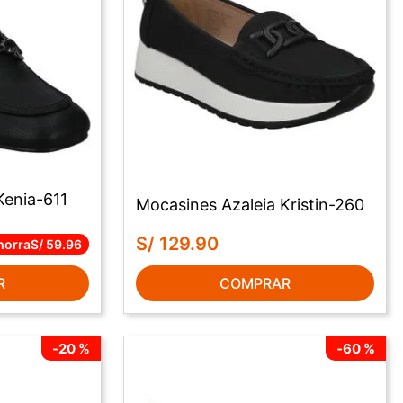
Kenia-611
Mocasines Azaleia Kristin-260
S/
129
.
90
horra
S/
59
.
96
R
COMPRAR
-
20 %
-
60 %