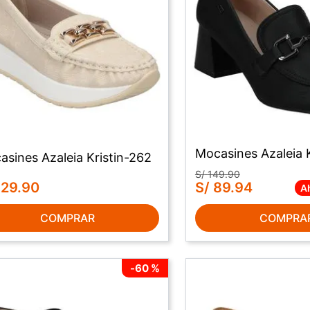
Mocasines Azaleia 
sines Azaleia Kristin-262
S/
149
.
90
129
.
90
S/
89
.
94
A
COMPRAR
COMPRA
-
60 %