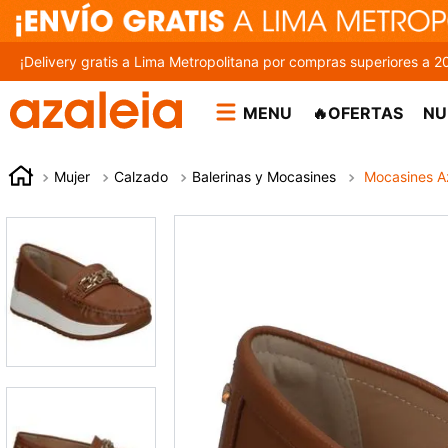
¡Delivery gratis a Lima Metropolitana por compras superiores a 2
MENU
🔥OFERTAS
NU
Mujer
Calzado
Balerinas y Mocasines
Mocasines Az