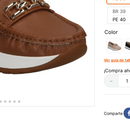
BR
39
PE
40
Color
Ver guía de tal
¡Compra ah
－
Comparte