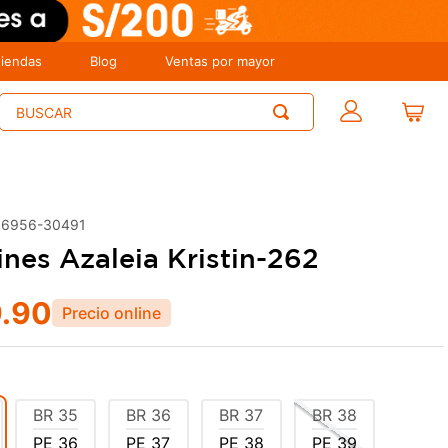
tiendas
Blog
Ventas por mayor
Buscar
06956-30491
nes Azaleia Kristin-262
9
.
90
BR
35
BR
36
BR
37
BR
38
PE
36
PE
37
PE
38
PE
39