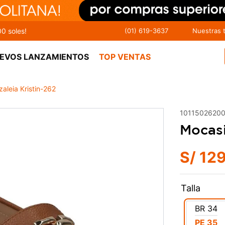
00 soles!
(01) 619-3637
Nuestras 
EVOS LANZAMIENTOS
TOP VENTAS
aleia Kristin-262
1011502620
Mocasi
S/
12
Talla
BR
34
PE
35