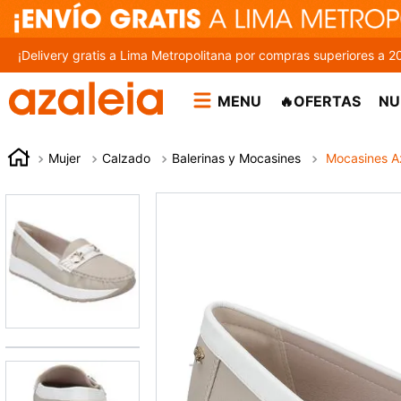
¡Delivery gratis a Lima Metropolitana por compras superiores a 2
MENU
🔥OFERTAS
NU
Mujer
Calzado
Balerinas y Mocasines
Mocasines Az