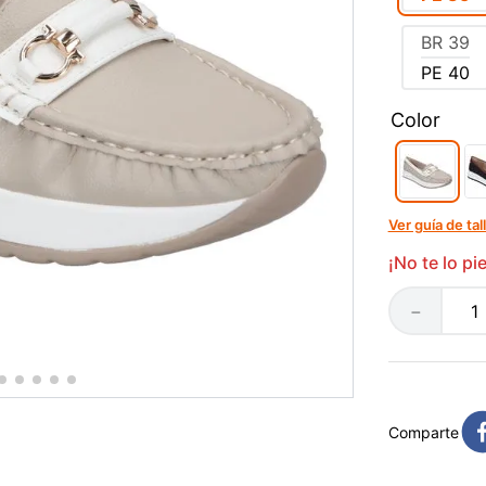
BR
39
PE
40
Color
Ver guía de tal
¡No te lo p
－
Comparte