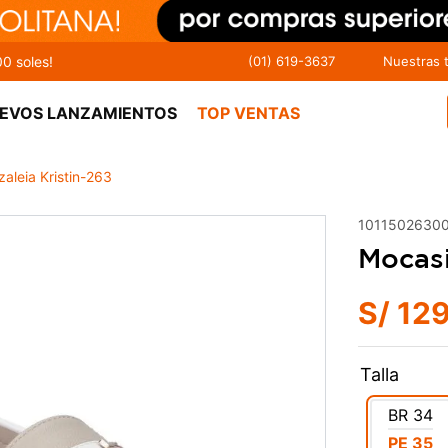
00 soles!
(01) 619-3637
Nuestras 
EVOS LANZAMIENTOS
TOP VENTAS
aleia Kristin-263
1011502630
Mocasi
S/
12
Talla
BR
34
PE
35