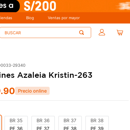
tiendas
Blog
Ventas por mayor
Buscar
00033-29340
nes Azaleia Kristin-263
9
.
90
BR
35
BR
36
BR
37
BR
38
PE
36
PE
37
PE
38
PE
39