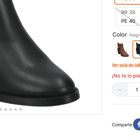
BR
39
PE
40
Color
:
Negr
Ver guía de tal
¡No te lo p
－
Comparte