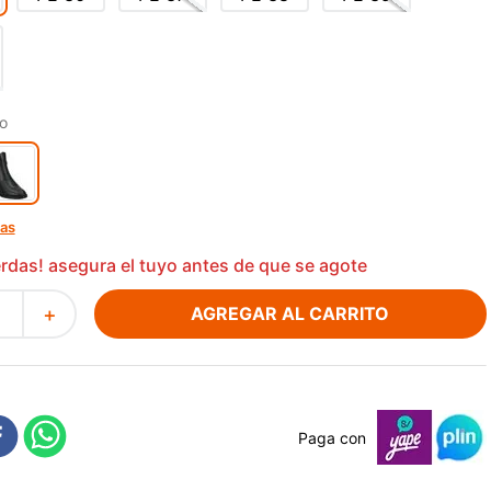
o
las
ierdas! asegura el tuyo antes de que se agote
AGREGAR AL CARRITO
＋
Paga con