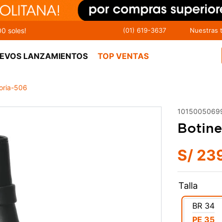
00 soles!
(01) 619-3637
Nuestras 
EVOS LANZAMIENTOS
TOP VENTAS
toria-506
1015005069
Botine
S/
23
Talla
BR
34
PE
35