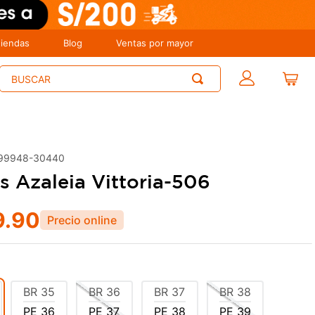
tiendas
Blog
Ventas por mayor
Buscar
99948-30440
s Azaleia Vittoria-506
9
.
90
BR
35
BR
36
BR
37
BR
38
PE
36
PE
37
PE
38
PE
39