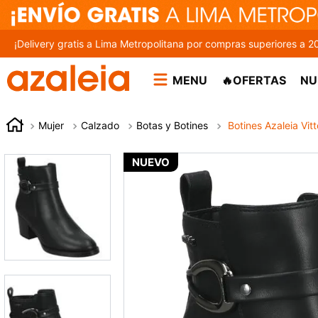
¡Delivery gratis a Lima Metropolitana por compras superiores a 2
MENU
🔥OFERTAS
NU
Mujer
Calzado
Botas y Botines
Botines Azaleia Vit
NUEVO