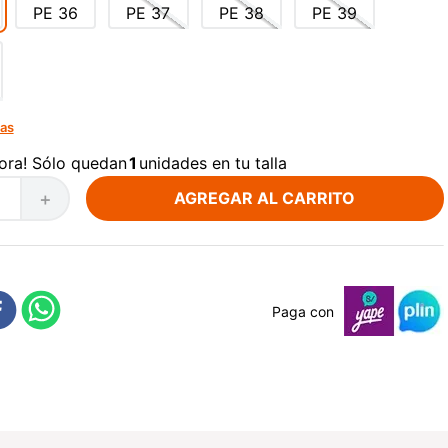
PE
36
PE
37
PE
38
PE
39
las
ora! Sólo quedan
1
unidades en tu talla
AGREGAR AL CARRITO
＋
Paga con