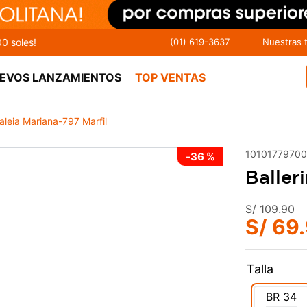
00 soles!
(01) 619-3637
Nuestras 
EVOS LANZAMIENTOS
TOP VENTAS
zaleia Mariana-797 Marfil
1010177970
-
36 %
Baller
S/
109
.
90
S/
69
.
Talla
BR
34