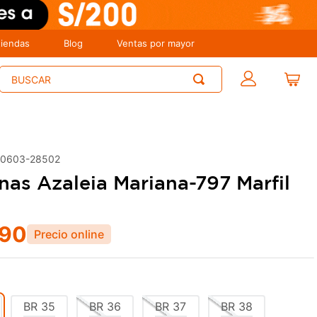
tiendas
Blog
Ventas por mayor
Buscar
00603-28502
inas Azaleia Mariana-797 Marfil
90
BR
35
BR
36
BR
37
BR
38