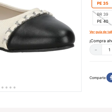
PE
35
BR
39
PE
40
Ver guía de tal
¡Compra ah
－
Comparte