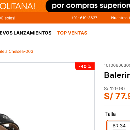
00 soles!
(01) 619-3637
Nuestras 
EVOS LANZAMIENTOS
TOP VENTAS
aleia Chelsea-003
1010660030
-
40 %
Baleri
S/
129
.
90
S/
77
.
Talla
BR
34