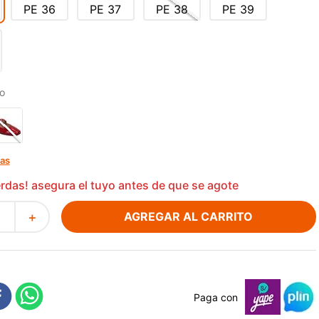
PE
36
PE
37
PE
38
PE
39
o
las
ierdas! asegura el tuyo antes de que se agote
AGREGAR AL CARRITO
＋
Paga con