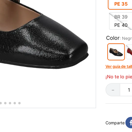
PE
35
BR
39
PE
40
Color
:
Negr
Ver guía de tal
¡No te lo p
－
Comparte