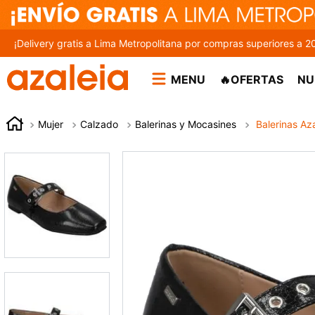
¡Delivery gratis a Lima Metropolitana por compras superiores a 2
MENU
🔥OFERTAS
NU
Mujer
Calzado
Balerinas y Mocasines
Balerinas Az