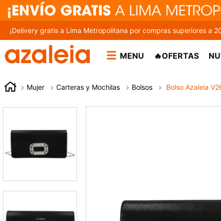
¡Delivery gratis a Lima Metropolitana por compras superiores a 2
MENU
🔥OFERTAS
NU
Mujer
Carteras y Mochilas
Bolsos
Bolso Azaleia V