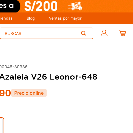
tiendas
Blog
Ventas por mayor
Buscar
00048-30336
Azaleia V26 Leonor-648
90