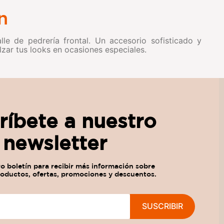
n
lle de pedrería frontal. Un accesorio sofisticado y
alzar tus looks en ocasiones especiales.
ríbete a nuestro
newsletter
SUSCRIBIR