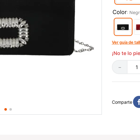
Color
:
Negr
Ver guía de tal
¡No te lo p
－
Comparte