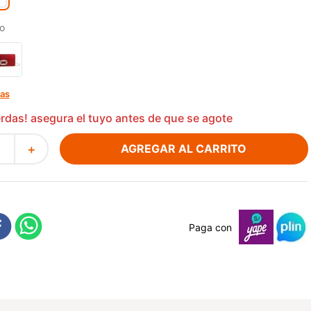
o
las
ierdas! asegura el tuyo antes de que se agote
AGREGAR AL CARRITO
＋
Paga con