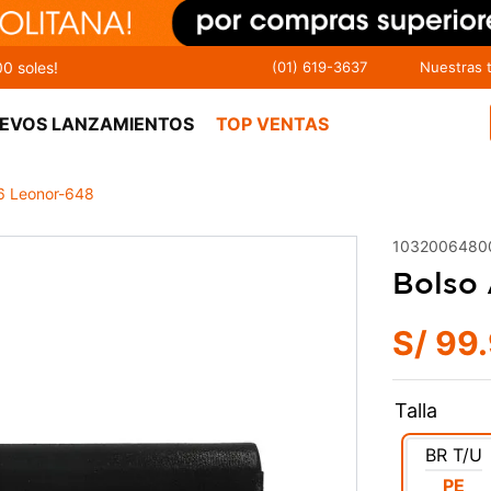
00 soles!
(01) 619-3637
Nuestras 
EVOS LANZAMIENTOS
TOP VENTAS
26 Leonor-648
1032006480
Bolso 
S/
99
.
Talla
BR
T/U
PE