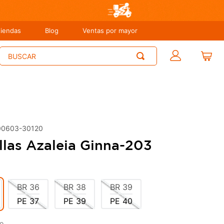
tiendas
Blog
Ventas por mayor
Buscar
00603-30120
llas Azaleia Ginna-203
BR
36
BR
38
BR
39
PE
37
PE
39
PE
40
o