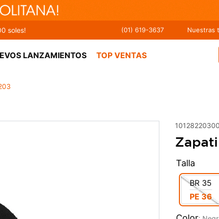
00 soles!
(01) 619-3637
Nuestras 
EVOS LANZAMIENTOS
TOP VENTAS
-203
1012822030
Zapati
Talla
BR
35
PE
36
Color
:
Negr