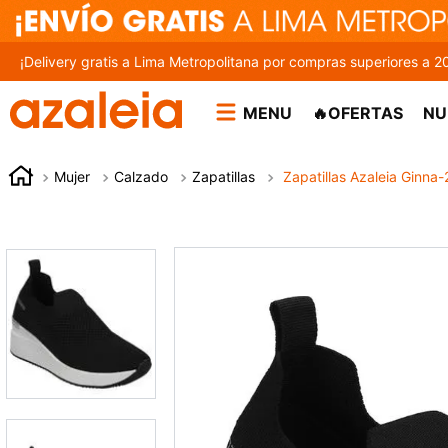
¡Delivery gratis a Lima Metropolitana por compras superiores a 2
MENU
🔥OFERTAS
NU
Mujer
Calzado
Zapatillas
Zapatillas Azaleia Ginna