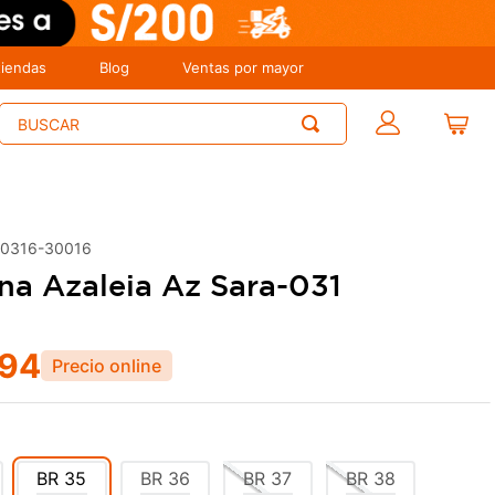
tiendas
Blog
Ventas por mayor
Buscar
00316-30016
ina Azaleia Az Sara-031
94
BR
35
BR
36
BR
37
BR
38