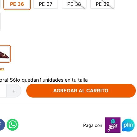
PE
36
PE
37
PE
38
PE
39
las
ora! Sólo quedan
1
unidades en tu talla
AGREGAR AL CARRITO
＋
Paga con