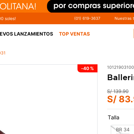
00 soles!
(01) 619-3637
Nuestras 
EVOS LANZAMIENTOS
TOP VENTAS
031
1012190310
-
40 %
Baller
S/
139
.
90
S/
83
.
Talla
BR
34